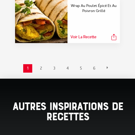
Wrap Au Poulet Épicé Et Au
Poivron Grillé
Voir La Recette
1
2
3
4
5
6
Autres Inspirations de
Recettes