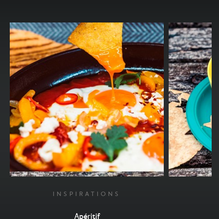
INSPIRATIONS
I
Apéritif