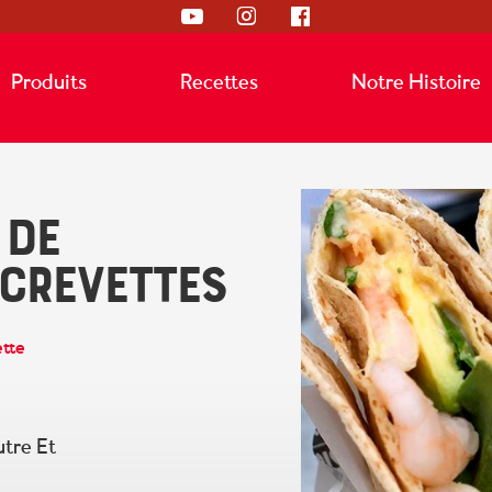
Produits
Recettes
Notre Histoire
 DE
CREVETTES
tte
tre Et