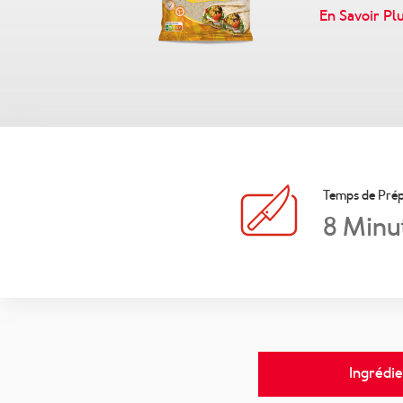
En Savoir Pl
Temps de Prép
8
Minu
Ingrédie