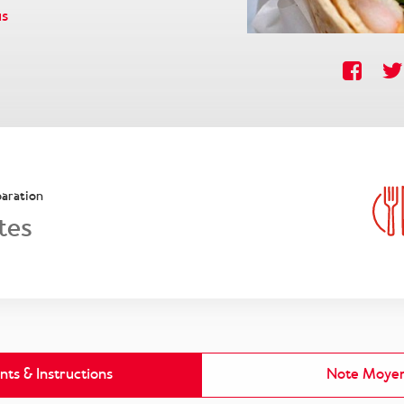
us
aration
tes
nts & Instructions
Note Moye